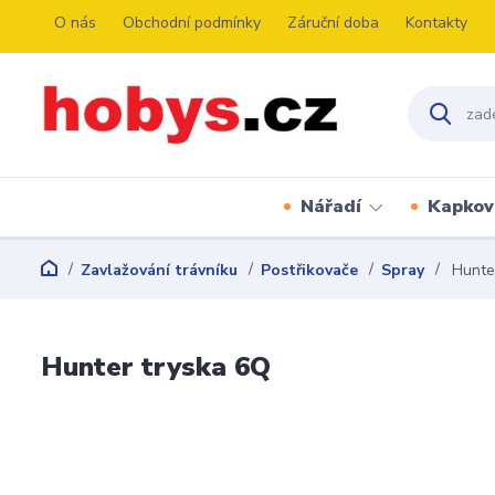
O nás
Obchodní podmínky
Záruční doba
Kontakty
Nářadí
Kapkov
Zavlažování trávníku
Postřikovače
Spray
Hunter
Hunter tryska 6Q