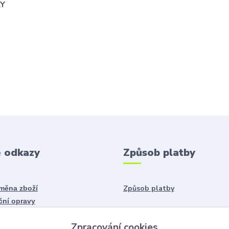
AY
é odkazy
Způsob platby
Způsob platby
ýměna zboží
ční opravy
Zpracování cookies
daje