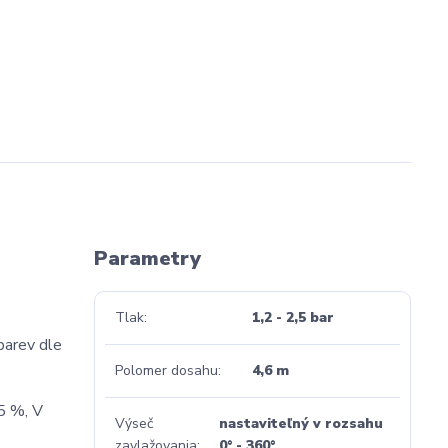
Parametry
Tlak
1,2 - 2,5 bar
barev dle
Polomer dosahu
4,6 m
25 %, V
Výseč
nastaviteľný v rozsahu
zavlažovania
0° - 360°