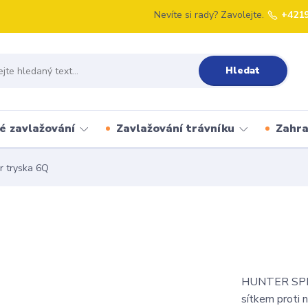
Nevíte si rady? Zavolejte.
+421
Hledat
é zavlažování
Zavlažování trávníku
Zahr
 tryska 6Q
HUNTER SPRAY
sítkem proti 