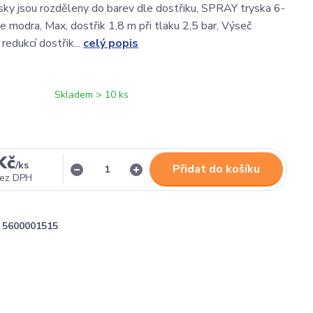
ysky jsou rozděleny do barev dle dostřiku, SPRAY tryska 6-
e modra, Max, dostřik 1,8 m při tlaku 2,5 bar, Výseč
redukcí dostřik...
celý popis
Skladem > 10 ks
Kč
/
ks
Přidat do košíku
ez DPH
5600001515