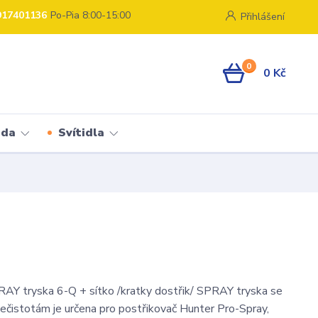
917401136
Po-Pia 8:00-15:00
Přihlášení
0
0 Kč
ada
Svítidla
 tryska 6-Q + sítko /kratky dostřik/ SPRAY tryska se
nečistotám je určena pro postřikovač Hunter Pro-Spray,