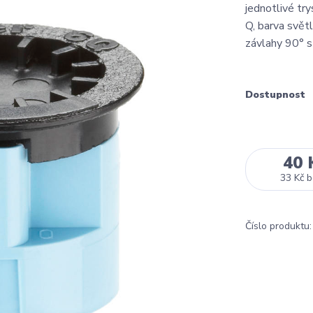
jednotlivé tr
Q, barva světl
závlahy 90° s 
Dostupnost
40 
33 Kč
b
Číslo produktu: