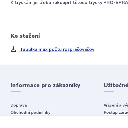
K tryskám je třeba zakoupit těleso trysky PRO-SPR
Ke stažení
Tabuľka max počtu rozprašovačov
Informace pro zákazníky
Užitočn
Doprava
Vrácení a v
Obchodní podmínky
Postup záru
Odstoupení od smlouvy
Reklamace
Ochrana osobních údajů
Kontaktní ú