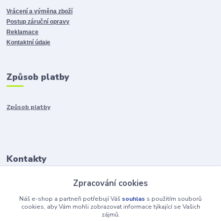
Vrácení a výměna zboží
Postup záruční opravy
Reklamace
Kontaktní údaje
Způsob platby
Způsob platby
Kontakty
Zpracování cookies
+421917401136
Po-Pia 8:00-15:00
Náš e-shop a partneři potřebují Váš
souhlas
s použitím souborů
cookies, aby Vám mohli zobrazovat informace týkající se Vašich
zájmů.
info@hobys.cz