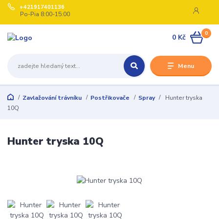
+421917401136
Po-Pia 8:00-15:00
0
0 Kč
Menu
Zavlažování trávníku
Postřikovače
Spray
Hunter tryska
10Q
Hunter tryska 10Q