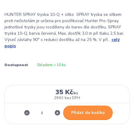
HUNTER SPRAY tryska 10-Q + sítko SPRAY tryska se sítkem
proti nečistotám je určena pro postřikovač Hunter Pro-Spray,
jednotlivé trysky jsou rozděleny do barev dle dostřiku, SPRAY
tryska 10-Q, barva červená, Max, dostřik 3,0 m při tlaku 2,5 bar,
Výseč závlahy 90° s redukcí dostřiku až na 25 %, V pří...
celý
popis
Dostupnost
Skladem > 10 ks
35 Kč
/
ks
29 Kč
bez DPH
Přidat do košíku