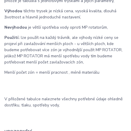
příloze je tabulka s jednotlivými tryskami a jejich parametry,
Výhodou
těchto trysek je nízká cena, vysoká kvalita, dlouhá
životnost a hlavně jednoduché nastavení,
Nevýhodou
je větší spotřeba vody oproti MP rotatorům,
Použití:
lze použít na každý trávník, ale výhody nízké ceny se
projeví při zavlažování menších ploch - u větších ploch, kde
budeme potřebovat více zón je výhodnější použít MP ROTATOR,
jelikož MP ROTATOR má menší spotřebu vody tím budeme
potřebovat menší počet zavlažovacích zón,
Menší počet zón = menší pracnost , méně materiálu
V přiložené tabulce naleznete všechny potřebné údaje ohledně
dostřiku, tlaku, spotřeby vody,