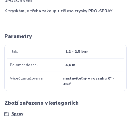
UPOZORNĚNÍ
K tryskám je třeba zakoupit těleso trysky PRO-SPRAY
Parametry
Tlak
1,2 - 2,5 bar
Polomer dosahu
4,6 m
Výseč zavlažovania
nastaviteľný v rozsahu 0° -
360°
Zboží zařazeno v kategoriích
Spray