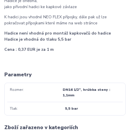
Hadice je ohebná,
jako přívodní hadici ke kapkové závlaze
K hadici jsou vhodné NEO FLEX přípojky, dále pak už lze
pokračovat přípojkami které máme na web stránce
Hadice není vhodná pro montáž kapkovačů do hadice
Hadice je vhodná do tlaku 5,5 bar
Cena : 0,37 EUR je za 1 m
Parametry
Rozmer
DN16 1/2", hrúbka steny :
1,1mm
Tlak
5,5 bar
Zboží zařazeno v kategoriích