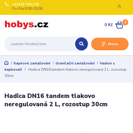
+421917401136
Po-Pia 8:00-15:00
0
0 Kč
Menu
Kapkové zavlažování
Gravitační zavlažování
Hadice s
kapkovači
Hadica DN16 tandem tlakovo neregulovaná 2 L, rozostup
30cm
Hadica DN16 tandem tlakovo
neregulovaná 2 L, rozostup 30cm