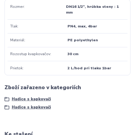
Rozmer
DN16 1/2", hrúbka steny : 1
mm
Tlak
PN4, max, 4bar
Materiál
PE polyethylen
Rozostup kvapkovačov
30 cm
Prietok
2 L/hod pri tlaku 1bar
Zboží zařazeno v kategoriích
Hadice s kapkovači
Hadice s kapkovači
Ke stažení