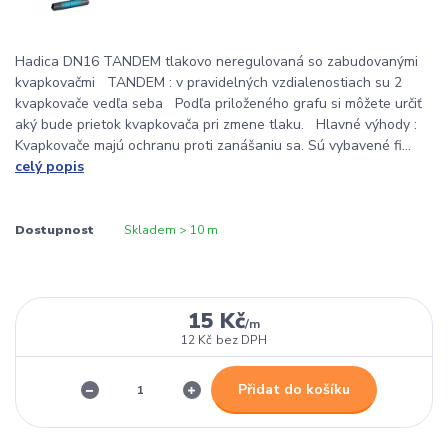
Hadica DN16 TANDEM tlakovo neregulovaná so zabudovanými
kvapkovačmi TANDEM : v pravidelných vzdialenostiach su 2
kvapkovače vedľa seba Podľa priloženého grafu si môžete určiť
aký bude prietok kvapkovača pri zmene tlaku. Hlavné výhody :
Kvapkovače majú ochranu proti zanášaniu sa. Sú vybavené fi...
celý popis
Dostupnost
Skladem > 10 m
15 Kč
/
m
12 Kč
bez DPH
Přidat do košíku