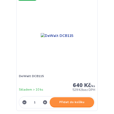
DeWalt DCB115
640 Kč
/
ks
Skladem > 10 ks
529 Kč
bez DPH
Přidat do košíku