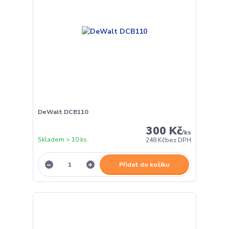
DeWalt DCB110
300 Kč
/
ks
Skladem > 10 ks
248 Kč
bez DPH
Přidat do košíku