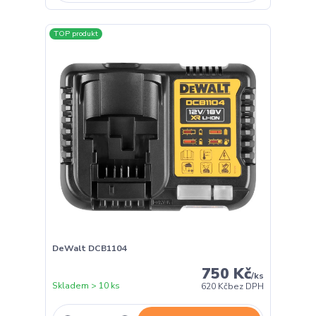
TOP produkt
DeWalt DCB1104
750 Kč
/
ks
Skladem > 10 ks
620 Kč
bez DPH