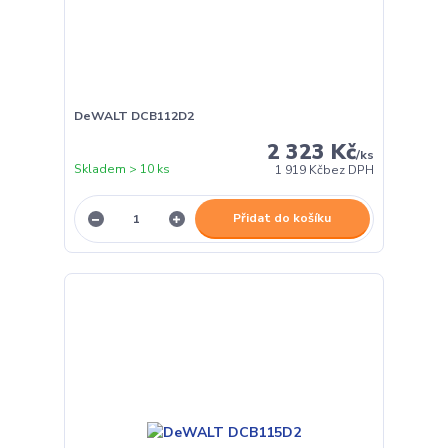
DeWALT DCB112D2
2 323 Kč
/
ks
Skladem > 10 ks
1 919 Kč
bez DPH
Přidat do košíku