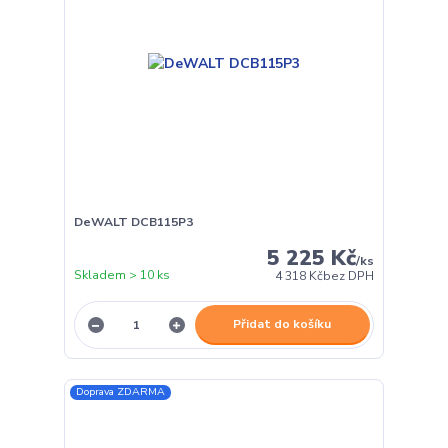
DeWALT DCB115P3
5 225 Kč
/
ks
Skladem > 10 ks
4 318 Kč
bez DPH
Přidat do košíku
Doprava ZDARMA