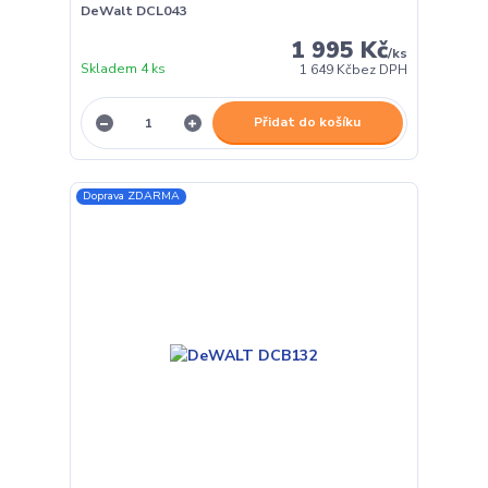
DeWalt DCL043
1 995 Kč
/
ks
Skladem 4 ks
1 649 Kč
bez DPH
Přidat do košíku
Doprava ZDARMA