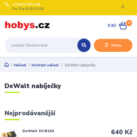
+421917401136
Po-Pia 8:00-15:00
0
0 Kč
Menu
Nářadí
DeWalt nářadí
DeWalt nabíječky
DeWalt nabíječky
Nejprodávanější
640 Kč
DeWalt DCB115
1.