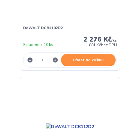
DeWALT DCB1102D2
2 276 Kč
/
ks
Skladem > 10 ks
1 881 Kč
bez DPH
Přidat do košíku