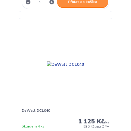
Přidat do košíku
DeWalt DCL040
1 125 Kč
/
ks
Skladem 4 ks
930 Kč
bez DPH