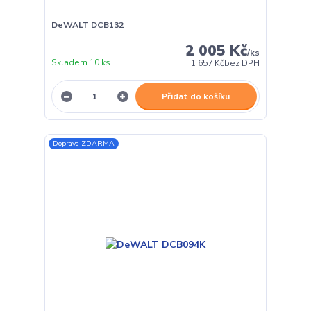
DeWALT DCB132
2 005 Kč
/
ks
Skladem 10 ks
1 657 Kč
bez DPH
Přidat do košíku
Doprava ZDARMA