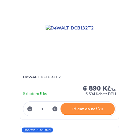
DeWALT DCB132T2
6 890 Kč
/
ks
Skladem 5 ks
5 694 Kč
bez DPH
Přidat do košíku
Doprava ZDARMA