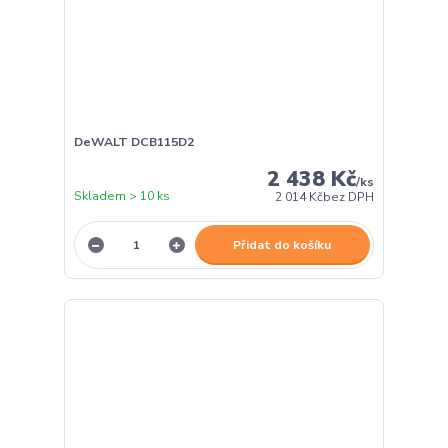
DeWALT DCB115D2
2 438 Kč
/
ks
Skladem > 10 ks
2 014 Kč
bez DPH
Přidat do košíku