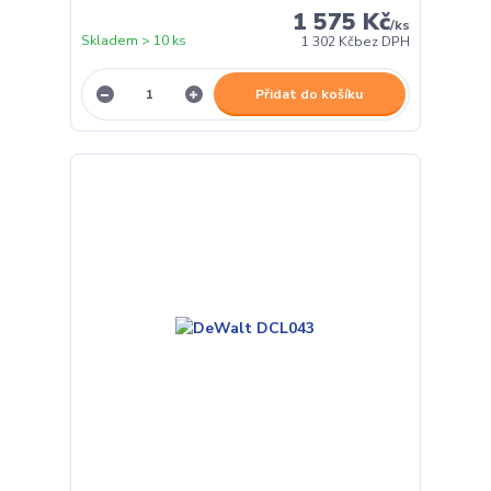
1 575 Kč
/
ks
Skladem > 10 ks
1 302 Kč
bez DPH
Přidat do košíku