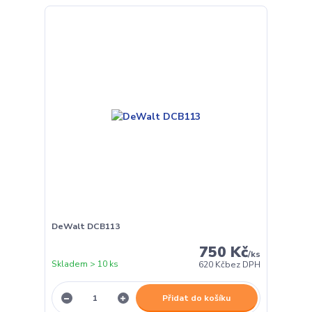
DeWalt DCB113
750 Kč
/
ks
Skladem > 10 ks
620 Kč
bez DPH
Přidat do košíku