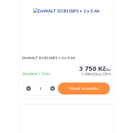
DeWALT DCB115P2 + 2 x 5 Ah
3 750 Kč
/
ks
Skladem > 10 ks
3 099 Kč
bez DPH
Přidat do košíku