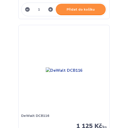
Přidat do košíku
DeWalt DCB116
1 125 Kč
/
ks