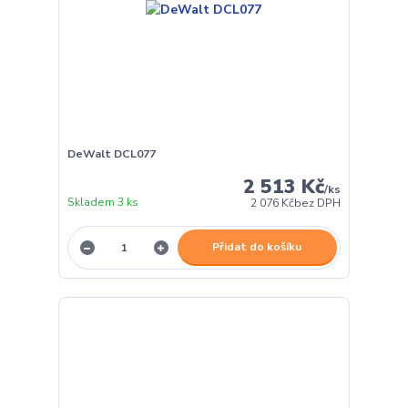
DeWalt DCL077
2 513 Kč
/
ks
Skladem 3 ks
2 076 Kč
bez DPH
Přidat do košíku