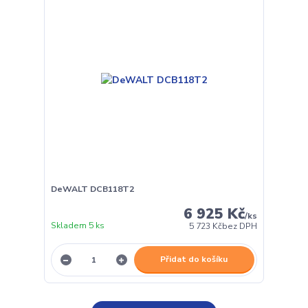
DeWALT DCB118T2
6 925 Kč
/
ks
Skladem 5 ks
5 723 Kč
bez DPH
Přidat do košíku