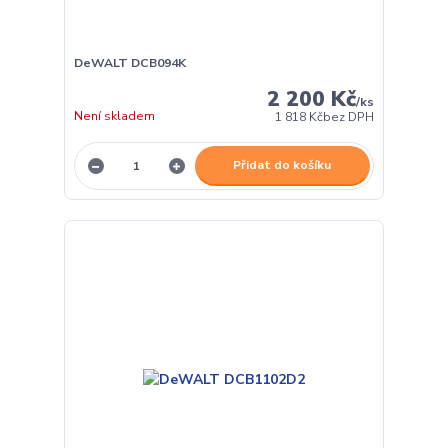
DeWALT DCB094K
2 200 Kč
/
ks
Není skladem
1 818 Kč
bez DPH
Přidat do košíku