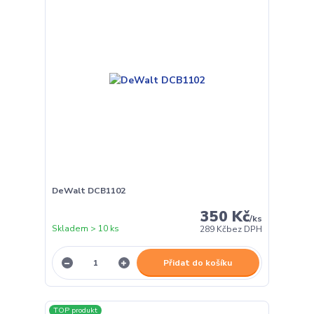
DeWalt DCB1102
350 Kč
/
ks
Skladem > 10 ks
289 Kč
bez DPH
Přidat do košíku
TOP produkt