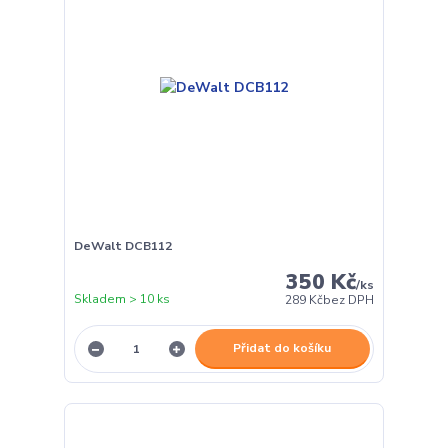
DeWalt DCB112
350 Kč
/
ks
Skladem > 10 ks
289 Kč
bez DPH
Přidat do košíku