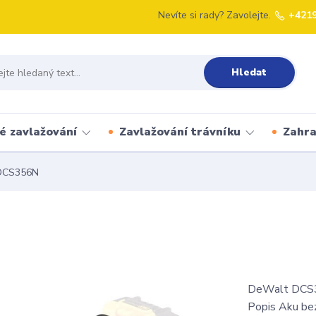
Nevíte si rady? Zavolejte.
+421
Hledat
é zavlažování
Zavlažování trávníku
Zahr
DCS356N
DeWalt DCS356
Popis Aku bez