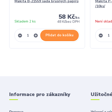
Makita B-21559 sada brusných papírů
Makita P-
/10ks/
58 Kč
/
ks
Skladem 2 ks
Není skla
48 Kč
bez DPH
Přidat do košíku
Informace pro zákazníky
Užitočn
Doprava
Vrácení a v