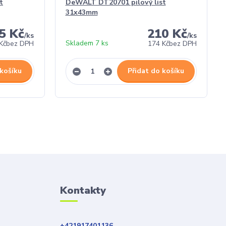
t
DeWALT DT20701 pilový list
31x43mm
5 Kč
210 Kč
/
ks
/
ks
Skladem 7 ks
Kč
bez DPH
174 Kč
bez DPH
 košíku
Přidat do košíku
Kontakty
+421917401136