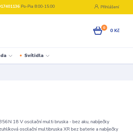
917401136
Po-Pia 8:00-15:00
Přihlášení
0
0 Kč
ada
Svítidla
N 18 V oscilační multi bruska - bez aku, nabíječky
uhlíková oscilační multibruska XR bez baterie a nabíječky