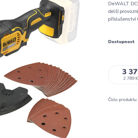
DeWALT DCS3
delší provozn
příslušenstv
Dostupnost
3 37
2 789 K
Číslo produktu: