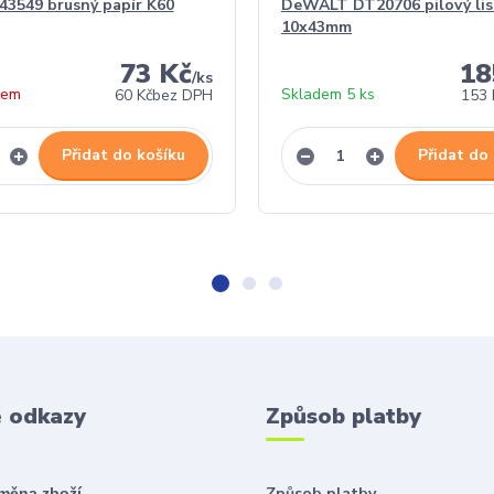
43549 brusný papír K60
DeWALT DT20706 pilový lis
10x43mm
73 Kč
18
/
ks
dem
Skladem 5 ks
60 Kč
bez DPH
153 
Přidat do košíku
Přidat do
é odkazy
Způsob platby
Způsob platby
ýměna zboží