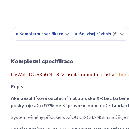
Kompletní specifikace
Související zboží
6
Kompletní specifikace
DeWalt DCS356N 18 V oscilační multi bruska
-
bez 
Popis
Aku bezuhlíková oscilační multibruska XR bez bat
poskytuje až o 57% delší provozní dobu než standardn
Systém výměny příslušenství QUICK-CHANGE umožňuje rychl