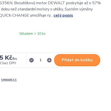
56N, Bezuhlíkový motor DEWALT poskytuje až o 57%
í dobu než standardní motory s uhlíky, Systém výměny
í QUICK-CHANGE umožňuje ry...
celý popis
Skladem > 10 ks
5 Kč
/
ks
Přidat do košíku
č
bez DPH
19900511