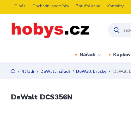
O nás
Obchodní podmínky
Záruční doba
Kontakty
Nářadí
Kapkov
Nářadí
DeWalt nářadí
DeWalt brusky
DeWalt 
DeWalt DCS356N