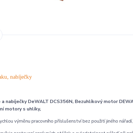
aku, nabíječky
erie a nabíječky DeWALT DCS356N, Bezuhlíkový motor DEW
í motory s uhlíky,
ou výměnu pracovního příslušenství bez použití jiného nářadí,