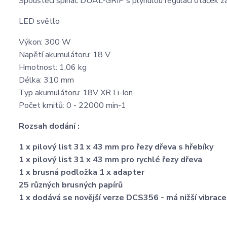
Spouštěcí spínač DUAL-GRIP s plynulou regulací otáček zar
LED světlo
Výkon: 300 W
Napětí akumulátoru: 18 V
Hmotnost: 1,06 kg
Délka: 310 mm
Typ akumulátoru: 18V XR Li-Ion
Počet kmitů: 0 - 22000 min-1
Rozsah dodání :
1 x pilový list 31 x 43 mm pro řezy dřeva s hřebíky
1 x pilový list 31 x 43 mm pro rychlé řezy dřeva
1 x brusná podložka 1 x adapter
25 různých brusných papírů
1 x dodává se novější verze DCS356 - má nižší vibrace