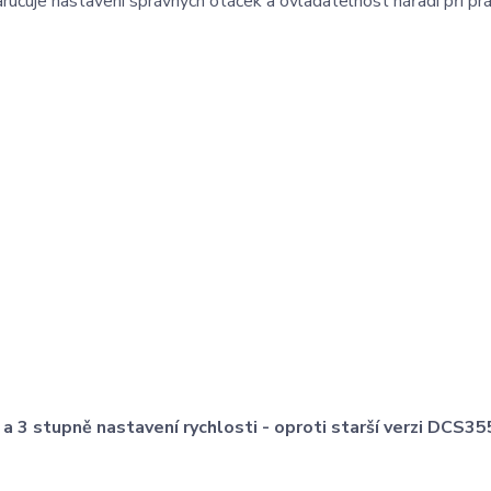
učuje nastavení správných otáček a ovladatelnost nářadí při prác
 a 3 stupně nastavení rychlosti - oproti starší verzi DCS35