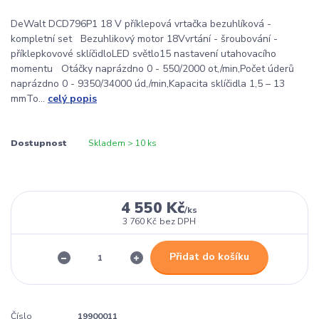
DeWalt DCD796P1 18 V příklepová vrtačka bezuhlíková -
kompletní set Bezuhlikový motor 18Vvrtání - šroubování -
příklepkovové sklíčidloLED světlo15 nastavení utahovacího
momentu Otáčky naprázdno 0 - 550/2000 ot,/min,Počet úderů
naprázdno 0 - 9350/34000 úd,/min,Kapacita sklíčidla 1,5 – 13
mmTo...
celý popis
Dostupnost
Skladem > 10 ks
4 550 Kč
/
ks
3 760 Kč
bez DPH
Přidat do košíku
Číslo
19900011