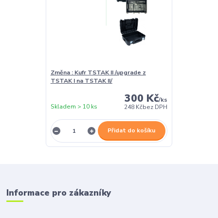
Změna : Kufr TSTAK II /upgrade z
TSTAK I na TSTAK II/
300 Kč
/
ks
Skladem > 10 ks
248 Kč
bez DPH
Přidat do košíku
Informace pro zákazníky