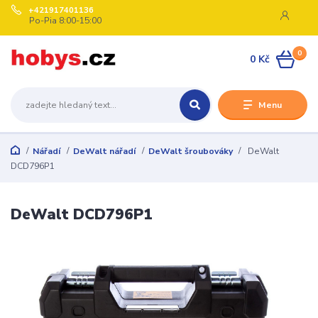
+421917401136
Po-Pia 8:00-15:00
0
0 Kč
Menu
Nářadí
DeWalt nářadí
DeWalt šroubováky
DeWalt
DCD796P1
DeWalt DCD796P1