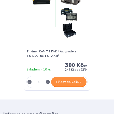
Změna : Kufr TSTAK II /upgrade z
TSTAK I na TSTAK II/
300 Kč
/
ks
Skladem > 10 ks
248 Kč
bez DPH
Přidat do košíku