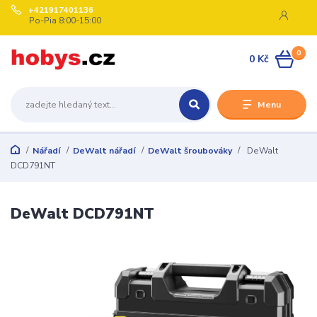
+421917401136
Po-Pia 8:00-15:00
0
0 Kč
Menu
Nářadí
DeWalt nářadí
DeWalt šroubováky
DeWalt
DCD791NT
DeWalt DCD791NT