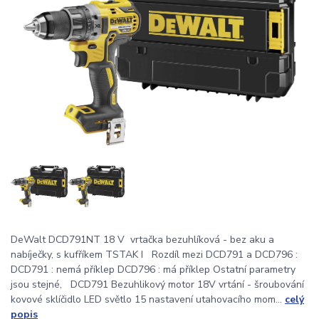
DeWalt DCD791NT 18 V vrtačka bezuhlíková - bez aku a
nabíječky, s kufříkem TSTAK I Rozdíl mezi DCD791 a DCD796 :
DCD791 : nemá příklep DCD796 : má příklep Ostatní parametry
jsou stejné, DCD791 Bezuhlikový motor 18V vrtání - šroubování
kovové sklíčidlo LED světlo 15 nastavení utahovacího mom...
celý
popis