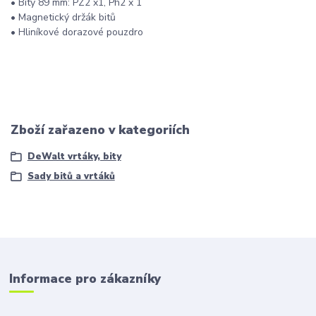
• Bity 89 mm: PZ2 x1, Ph2 x 1
• Magnetický držák bitů
• Hliníkové dorazové pouzdro
Zboží zařazeno v kategoriích
DeWalt vrtáky, bity
Sady bitů a vrtáků
Informace pro zákazníky