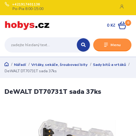
+421917401136
Po-Pia 8:00-15:00
0
0 Kč
Menu
Nářadí
Vrtáky, sekáče, šroubovací bity
Sady bitů a vrtáků
DeWALT DT70731T sada 37ks
DeWALT DT70731T sada 37ks