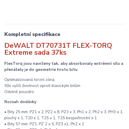
Kompletní specifikace
DeWALT DT70731T FLEX-TORQ
Extreme sada 37ks
FlexTorq jsou navrženy tak, aby absorbovaly extrémní sílu a
přenášely je do geometrie hrotu bitu
Optimalizovaná torzní zóna,
50x vyšší životnost oproti klasickým bitům
Odolné pouzdro
Rozsah dodávky
• Bity 25 mm: PZ1 x 2, PZ2 x 8, PZ3 x 3, Ph1 x 2, Ph2 x 3, PH3 x 1,
plochý x 1, T20 x 1, T25 x 1, T25 bezpečnostní x 1
• Bity 57 mm: PZ1, PZ 2 x 5, PZ3 x1, Ph2 x 2