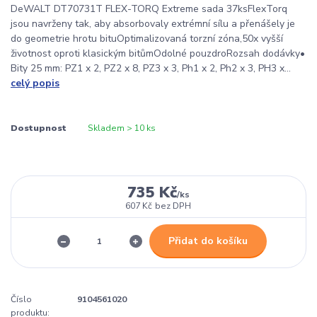
DeWALT DT70731T FLEX-TORQ Extreme sada 37ksFlexTorq
jsou navrženy tak, aby absorbovaly extrémní sílu a přenášely je
do geometrie hrotu bituOptimalizovaná torzní zóna,50x vyšší
životnost oproti klasickým bitůmOdolné pouzdroRozsah dodávky•
Bity 25 mm: PZ1 x 2, PZ2 x 8, PZ3 x 3, Ph1 x 2, Ph2 x 3, PH3 x...
celý popis
Dostupnost
Skladem > 10 ks
735 Kč
/
ks
607 Kč
bez DPH
Přidat do košíku
Číslo
9104561020
produktu: