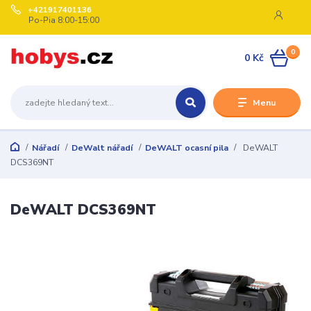
+421917401136
Po-Pia 8:00-15:00
0
0 Kč
Menu
Nářadí
DeWalt nářadí
DeWALT ocasní pila
DeWALT
DCS369NT
DeWALT DCS369NT