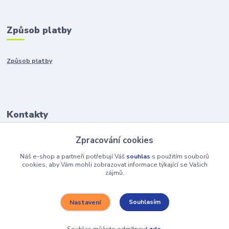
Způsob platby
Způsob platby
Kontakty
Zpracování cookies
+421917401136
Po-Pia 8:00-15:00
Náš e-shop a partneři potřebují Váš
souhlas
s použitím souborů
cookies, aby Vám mohli zobrazovat informace týkající se Vašich
zájmů.
info@hobys.cz
Souhlasím
Nastavení
Souhlas můžete odmítnout
zde
.