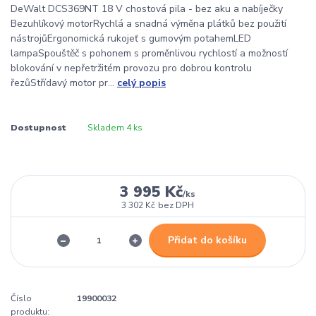
DeWalt DCS369NT 18 V chostová pila - bez aku a nabíječky
Bezuhlíkový motorRychlá a snadná výměna plátků bez použití
nástrojůErgonomická rukojeť s gumovým potahemLED
lampaSpouštěč s pohonem s proměnlivou rychlostí a možností
blokování v nepřetržitém provozu pro dobrou kontrolu
řezůStřídavý motor pr...
celý popis
Dostupnost
Skladem 4 ks
3 995 Kč
/
ks
3 302 Kč
bez DPH
Přidat do košíku
Číslo
19900032
produktu: