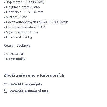
• Typ motoru : Bezuhlíkový
• Regulace otáček : ano
• Rozměry : 315 x 136 mm
• Vibrace: 5 m/s
• Počet volnoběžných zdvihů: 0-2800 k/min
• Napětí akumulátoru: 18 V
• Výška zdvihu: 16 mm
• Hmotnost: 1,4 kg
Rozsah dodávky
1 x DCS369N
TSTAK kufřík
Zboží zařazeno v kategoriích
DeWALT ocasní pila
DeWALT přímočará pila