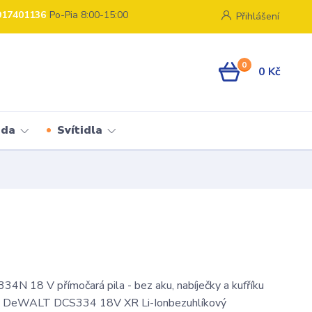
917401136
Po-Pia 8:00-15:00
Přihlášení
0
0 Kč
ada
Svítidla
N 18 V přímočará pila - bez aku, nabíječky a kufříku
la DeWALT DCS334 18V XR Li-Ionbezuhlíkový