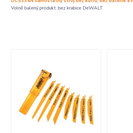
DCS334N samostatný stroj bez kufru, bez baterie a n
Volně balený produkt, bez krabice DeWALT