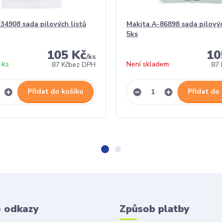
34908 sada pilových listů
Makita A-86898 sada pilovýc
5ks
105 Kč
10
/
ks
 ks
Není skladem
87 Kč
bez DPH
87 
Přidat do košíku
Přidat do
é odkazy
Způsob platby