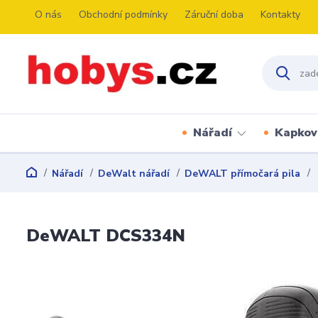
O nás
Obchodní podmínky
Záruční doba
Kontakty
Nářadí
Kapkov
Nářadí
DeWalt nářadí
DeWALT přímočará pila
DeWALT DCS334N