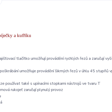
íječky a kufříku
jišťovací tlačítko umožňují provádění rychlých řezů a zaručují vyš
i poškrábání umožňuje provádění šikmých řezů v úhlu 45 stupňů v
ze používat také s upínacími stopkami nástrojů ve tvaru T
mová rukojeť zaručují plynulý provoz
u
ná