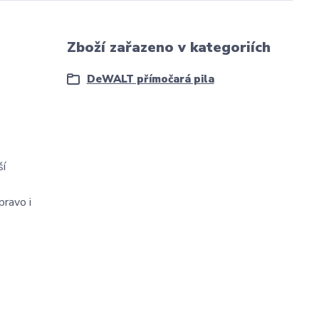
Zboží zařazeno v kategoriích
DeWALT přímočará pila
ší
pravo i