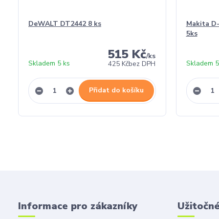
DeWALT DT2442 8 ks
Makita D-
5ks
515 Kč
/
ks
Skladem 5 ks
Skladem 5
425 Kč
bez DPH
Přidat do košíku
Informace pro zákazníky
Užitočn