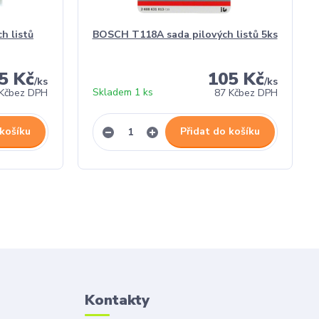
h listů
BOSCH T118A sada pilových listů 5ks
5 Kč
105 Kč
/
ks
/
ks
Skladem 1 ks
Kč
bez DPH
87 Kč
bez DPH
 košíku
Přidat do košíku
Kontakty