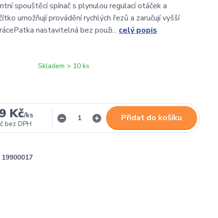
ntní spouštěcí spínač s plynulou regulací otáček a
ačítko umožňují provádění rychlých řezů a zaručují vyšší
ácePatka nastavitelná bez použi...
celý popis
Skladem > 10 ks
9 Kč
/
ks
Přidat do košíku
č
bez DPH
19900017