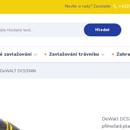
Nevíte si rady? Zavolejte.
+421
Hledat
é zavlažování
Zavlažování trávníku
Zahr
DeWALT DCS334N
DeWalt DCS334
přímočará pi