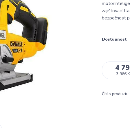
motorIntelige
zajišťovací tl
bezpečnost pr
Dostupnost
4 79
3 966 K
Číslo produktu: