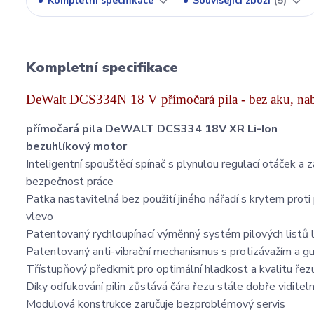
Kompletní specifikace
Související zboží
5
Kompletní specifikace
DeWalt DCS334N 18 V přímočará pila - bez aku, nab
přímočará pila DeWALT DCS334 18V XR Li-Ion
bezuhlíkový motor
Inteligentní spouštěcí spínač s plynulou regulací otáček a za
bezpečnost práce
Patka nastavitelná bez použití jiného nářadí s krytem prot
vlevo
Patentovaný rychloupínací výměnný systém pilových listů l
Patentovaný anti-vibrační mechanismus s protizávažím a gu
Třístupňový předkmit pro optimální hladkost a kvalitu řez
Díky odfukování pilin zůstává čára řezu stále dobře viditel
Modulová konstrukce zaručuje bezproblémový servis