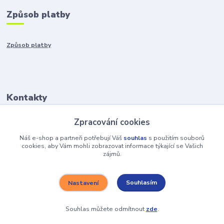
Způsob platby
Způsob platby
Kontakty
Zpracování cookies
+421917401136
Po-Pia 8:00-15:00
Náš e-shop a partneři potřebují Váš
souhlas
s použitím souborů
cookies, aby Vám mohli zobrazovat informace týkající se Vašich
zájmů.
info@hobys.cz
Souhlasím
Nastavení
Souhlas můžete odmítnout
zde
.
Vytvořeno na
Eshop-rychle.cz