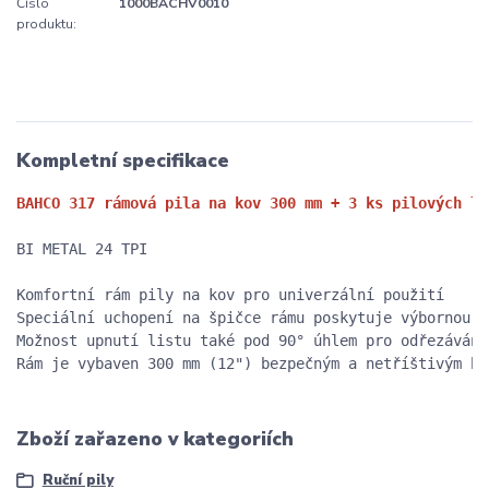
Číslo
1000BACHV0010
produktu:
Kompletní specifikace
BAHCO 317 rámová pila na kov 300 mm + 3 ks pilových li
BI METAL 24 TPI

Komfortní rám pily na kov pro univerzální použití

Speciální uchopení na špičce rámu poskytuje výbornou p
Možnost upnutí listu také pod 90° úhlem pro odřezávání,
Rám je vybaven 300 mm (12") bezpečným a netříštivým bi
Zboží zařazeno v kategoriích
Ruční pily