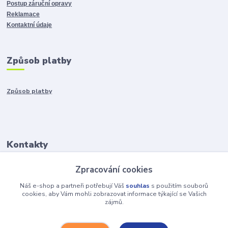
Postup záruční opravy
Reklamace
Kontaktní údaje
Způsob platby
Způsob platby
Kontakty
Zpracování cookies
+421917401136
Po-Pia 8:00-15:00
Náš e-shop a partneři potřebují Váš
souhlas
s použitím souborů
cookies, aby Vám mohli zobrazovat informace týkající se Vašich
zájmů.
info@hobys.cz