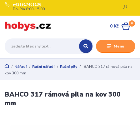
+421917401136
Po-Pia 8:00-15:00
0
0 Kč
Menu
Nářadí
Ruční nářadí
Ruční pily
BAHCO 317 rámová pila na
kov 300 mm
BAHCO 317 rámová pila na kov 300
mm