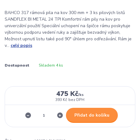
BAHCO 317 rámová pila na kov 300 mm + 3 ks pilových listů
SANDFLEX BI METAL 24 TPI Komfortní rám pily na kov pro
univerzální použití Speciální uchopení na špičce rámu poskytuje
výbornou podporu vedení ruky a zajišťuje bezvadný výkon,
Možnost upnutí listu také pod 90° úhlem pro odřezávání, Rám je
v...
celý popis
Dostupnost
Skladem 4 ks
475 Kč
/
ks
393 Kč
bez DPH
Přidat do košíku